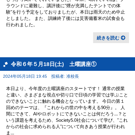
ラウンドに避難し、講評後に"煙が充満したテントでの体
験"を行う予定をしておりましたが、本日は雨天のため中止
としました。 また、訓練終了後には災害備蓄米の試食会も
行われました。
続きを読む
令和６年５月18日(土) 土曜講座①
2024年05月18日 19:45
投稿者: 准校長
本日より、今年度の土曜講座のスタートです！ 通常の授業
と違い、さまざまな視点や切り口で日頃の学習では学ぶこと
のできないことに触れる機会となっています。 今日の第１
回めのテーマは、『これからの世の中を考える90分』。 人
間にできて、AIやロボットにできないことは何だろう...？と
いう課題を考えるため、Society5.0社会について学び、"これ
からの社会に求められる人"について向きあう授業が行われ
ま...