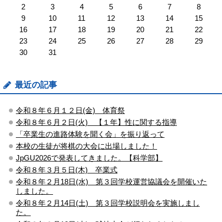
2
3
4
5
6
7
8
9
10
11
12
13
14
15
16
17
18
19
20
21
22
23
24
25
26
27
28
29
30
31
最近の記事
令和８年６月１２日(金) 体育祭
令和８年６月２日(火) 【１年】性に関する指導
「卒業生の進路体験を聞く会」を振り返って
本校の生徒が将棋の大会に出場しました！
JpGU2026で発表してきました。【科学部】
令和８年３月５日(木) 卒業式
令和８年２月18日(水) 第３回学校運営協議会を開催いた
しました。
令和８年２月14日(土) 第３回学校説明会を実施しまし
た。