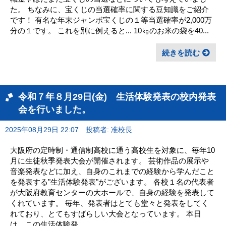
た。 ちなみに、宝くじの当選確率に関する豆知識をご紹介
です！ 有名な年末ジャンボ宝くじの１等当選確率が2,000万
分の１です。 これを別に例えると... 10㎏のお米の袋を40...
続きを読む
令和７年８月29日(金) 生活体験発表の校内発表
会を行いました。
2025年08月29日 22:07
投稿者: 准校長
大阪府の定時制・通信制高校に通う高校生を対象に、毎年10
月に生徒秋季発表大会が開催されます。 芸術作品の展示や
音楽発表などに加え、自身のこれまでの経験から学んだこと
を発表する"生活体験発表"がございます。 各校１名の代表者
が大阪府教育センターの大ホールで、自身の経験を発表して
くれています。 毎年、発表者はとても堂々と発表をしてく
れており、とてもすばらしい大会となっています。 本日
は、この生活体験発...