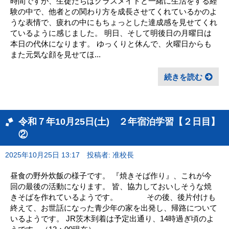
時間ですが、生徒たちはクラスメイトと一緒に生活をする経
験の中で、他者との関わり方を成長させてくれているかのよ
うな表情で、疲れの中にもちょっとした達成感を見せてくれ
ているように感じました。 明日、そして明後日の月曜日は
本日の代休になります。 ゆっくりと休んで、火曜日からも
また元気な顔を見せてほ...
続きを読む
令和７年10月25日(土) ２年宿泊学習【２日目】
②
2025年10月25日 13:17
投稿者: 准校長
昼食の野外炊飯の様子です。 『焼きそば作り』、これが今
回の最後の活動になります。 皆、協力しておいしそうな焼
きそばを作れているようです。 その後、後片付けも
終えて、お世話になった青少年の家を出発し、帰路について
いるようです。 JR茨木到着は予定出通り、14時過ぎ頃のよ