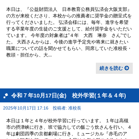
本日は、『公益財団法人 日本教育公務員弘済会大阪支部』
の方が来校くださり、本校からの推薦者に奨学金の贈呈式を
行ってくださいました。 弘済会様には、毎年、進学を希望
する卒業年度の生徒のご支援として、給付奨学金をいただい
ています。 今年度の対象者は"４年 大西 琳奈 さん"でし
た。 大西さんからは、今後の進学予定先や将来に就きたい
職業についての話を聞かせてもらい、同席していた准校長・
教頭・担任から、大...
続きを読む
令和７年10月17日(金) 校外学習(１年＆４年)
2025年10月17日 17:16
投稿者: 准校長
本日は１年と４年が校外学習に行っています。 １年は高槻
市の摂津峡に行き、班で協力しての飯ごう炊さんを行い、４
年は劇団四季の京都劇場に行き、ミュージカル『赤毛のア