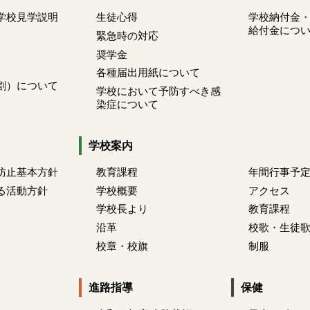
学校見学説明
生徒心得
学校納付金
給付金につ
緊急時の対応
奨学金
各種届出用紙について
割）について
学校において予防すべき感
染症について
学校案内
防止基本方針
教育課程
年間行事予
る活動方針
学校概要
アクセス
学校長より
教育課程
沿革
校歌・生徒
校章・校旗
制服
進路指導
保健