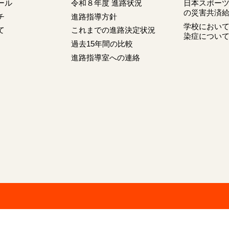
ール
令和８年度 進路状況
日本スポー
の災害共済
チ
進路指導方針
学校におい
て
これまでの進路決定状況
染症につい
過去15年間の比較
進路指導室への連絡