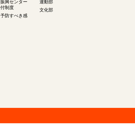
ツ振興センター
運動部
給付制度
文化部
て予防すべき感
て