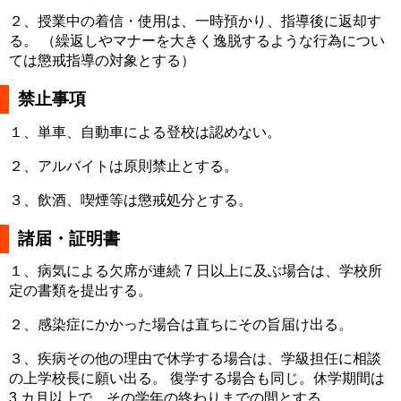
２、授業中の着信・使用は、一時預かり、指導後に返却す
る。 （繰返しやマナーを大きく逸脱するような行為につい
ては懲戒指導の対象とする）
禁止事項
１、単車、自動車による登校は認めない。
２、アルバイトは原則禁止とする。
３、飲酒、喫煙等は懲戒処分とする。
諸届・証明書
１、病気による欠席が連続 7 日以上に及ぶ場合は、学校所
定の書類を提出する。
２、感染症にかかった場合は直ちにその旨届け出る。
３、疾病その他の理由で休学する場合は、学級担任に相談
の上学校長に願い出る。 復学する場合も同じ。休学期間は
3 カ月以上で、その学年の終わりまでの間とする。