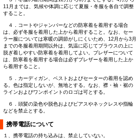
11月までは、気候や体調に応じて夏服・冬服を各自で調整
すること。
４．コートやジャンパーなどの防寒着を着用する場合
は、必ず冬服を着用した上から着用すること。なお、セー
ラー服については寒暖の調節がしにくいため、12月から3月
までの冬服着用期間以外は、気温に応じてブラウスの上に
脱ぎ着しやすい防寒着を着用してよい。ブレザーについて
は、防寒着を着用する場合は必ずブレザーを着用した上か
ら着用すること。
５．カーディガン、ベストおよびセーターの着用を認め
る。色は指定しないが、無地とする。なお、襟・袖・裾の
ラインおよびワンポイントのロゴは可とする。
６．頭髪の染色や脱色およびピアスやネックレスや指輪
などを禁止とする。
携帯電話について
１、携帯電話の持ち込みは、禁止していない。