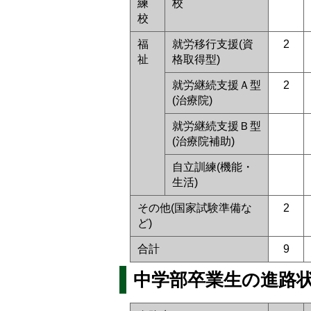
練
校
校
福
就労移行支援(資
2
祉
格取得型)
就労継続支援Ａ型
2
(治療院)
就労継続支援Ｂ型
(治療院補助)
自立訓練(機能・
生活)
その他(国家試験準備な
2
ど)
合計
9
中学部卒業生の進路状況