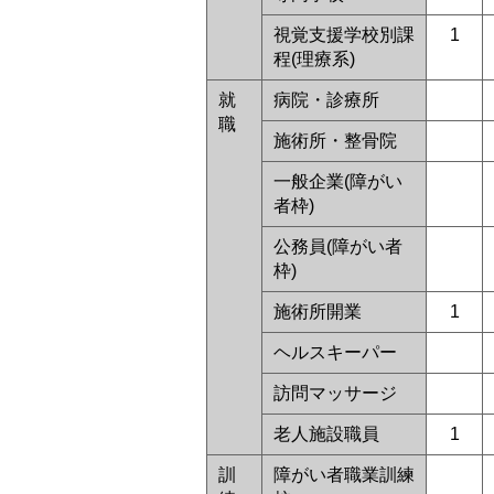
視覚支援学校別課
1
程(理療系)
就
病院・診療所
職
施術所・整骨院
一般企業(障がい
者枠)
公務員(障がい者
枠)
施術所開業
1
ヘルスキーパー
訪問マッサージ
老人施設職員
1
訓
障がい者職業訓練