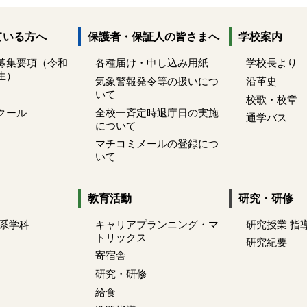
ている方へ
保護者・保証人の皆さまへ
学校案内
募集要項（令和
各種届け・申し込み用紙
学校長より
生）
気象警報発令等の扱いにつ
沿革史
いて
校歌・校章
クール
全校一斉定時退庁日の実施
通学バス
について
マチコミメールの登録につ
いて
教育活動
研究・研修
療系学科
キャリアプランニング・マ
研究授業 指
トリックス
研究紀要
寄宿舎
研究・研修
給食