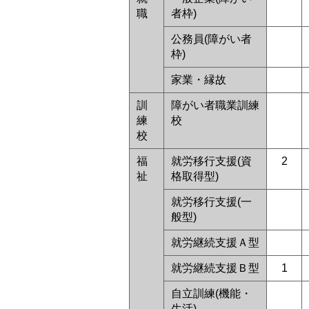
職
者枠)
公務員(障がい者
枠)
家業・縁故
訓
障がい者職業訓練
練
校
校
福
就労移行支援(資
2
祉
格取得型)
就労移行支援(一
般型)
就労継続支援Ａ型
就労継続支援Ｂ型
1
自立訓練(機能・
生活)