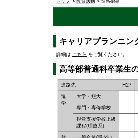
トップ
教育活動
進路指導
キャリアプランニン
詳細は
こちら
をご覧ください。
高等部普通科卒業生の
進路先
H27
進
大学・短大
学
専門・専修学校
視覚支援学校上級
課程(理療系)
就
一般企業(障がい