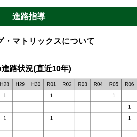
進路指導
グ・マトリックスについて
進路状況(直近10年)
H28
H29
H30
R01
R02
R03
R04
R05
R06
1
1
1
1
1
1
1