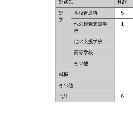
進路先
H27
進
本校普通科
5
学
他の視覚支援学
1
校
他の支援学校
高等学校
その他
就職
その他
合計
6