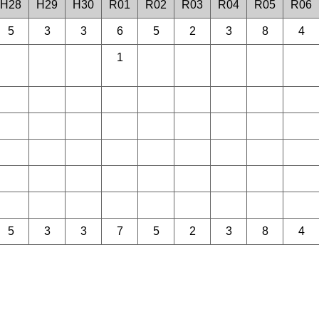
H28
H29
H30
R01
R02
R03
R04
R05
R06
5
3
3
6
5
2
3
8
4
1
5
3
3
7
5
2
3
8
4