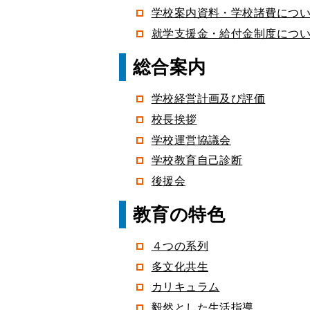
学校案内資料・学校諸費につ
就学支援金・給付金制度につ
総合案内
学校経営計画及び評価
校長挨拶
学校運営協議会
学校教育自己診断
後援会
教育の特色
４つの系列
多文化共生
カリキュラム
毅然とした生活指導