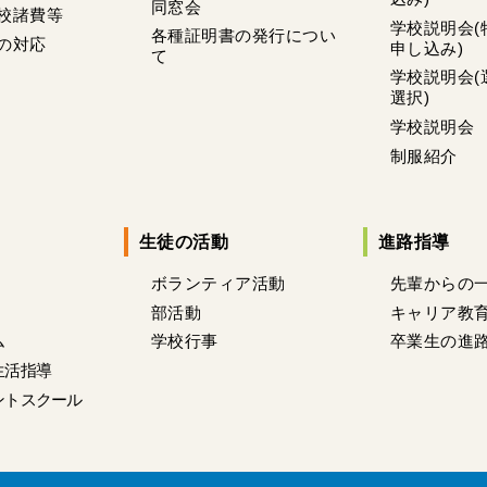
同窓会
校諸費等
学校説明会(
各種証明書の発行につい
の対応
申し込み)
て
学校説明会(
選択)
学校説明会
制服紹介
生徒の活動
進路指導
ボランティア活動
先輩からの
部活動
キャリア教
ム
学校行事
卒業生の進
生活指導
ントスクール