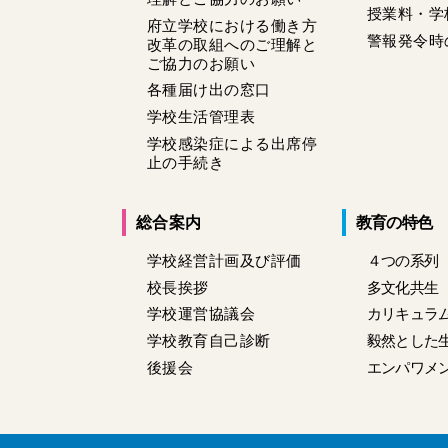
授業料・学
府立学校における働き方
警報発令時
改革の取組へのご理解と
ご協力のお願い
各種届け出の窓口
学校生活管理表
学校感染症による出席停
止の手続き
総合案内
教育の特色
学校経営計画及び評価
４つの系列
校長挨拶
多文化共生
学校運営協議会
カリキュラ
学校教育自己診断
毅然とした
後援会
エンパワメ