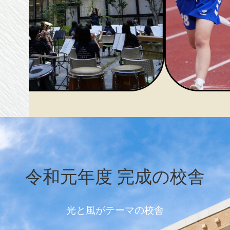
令和元年度 完成の校舎
光と風​がテーマの校舎