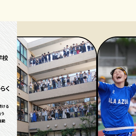
学校
らく
続ける
合う
垂範