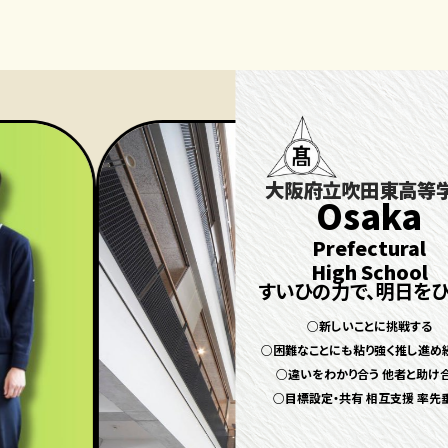
大阪府立吹田東高等
Osaka
Prefectural
High School
すいひの力で、明日をひ
○新しいことに挑戦する
○困難なことにも粘り強く推し進め
○違いをわかり合う 他者と助け
○目標設定・共有 相互支援 率先