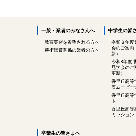
一般・業者のみなさんへ
中学生の皆
教育実習を希望される方へ
令和８年度
会のご案内
芸術鑑賞関係の業者の方へ
新）
令和8年度 
見学会のご案
更新）
香里丘高等
表ムービー
香里丘高等
ト
香里丘高等
ミッション
卒業生の皆さまへ