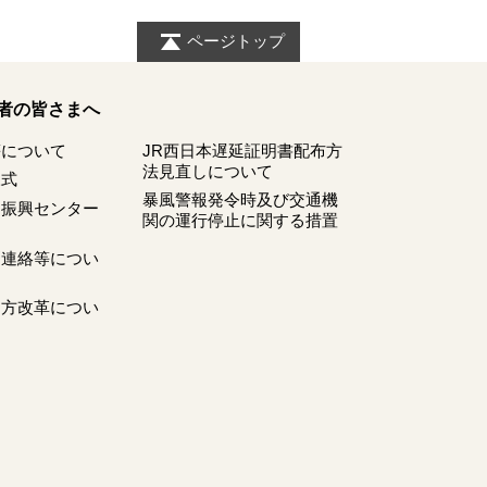
ページトップ
者の皆さまへ
等について
JR西日本遅延証明書配布方
法見直しについて
様式
暴風警報発令時及び交通機
ツ振興センター
関の運行停止に関する措置
刻連絡等につい
き方改革につい