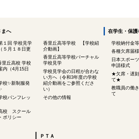
さまへ
在学生・保護
第１回 学校見学
香里丘高等学校 【学校紹
学校納付金
（５月１８日更
介動画】
各種欠席届
香里丘高等学校バーチャル
日本スポー
香里丘高校 学校
学校見学
申請様式
内（4月15日
学校見学会の日程が合わな
★欠席・遅
い方へ（令和3年度の学校
て★
学校✨新制服発
紹介動画をご参照くださ
教職員の働
✨
い）
て
学校パンフレッ
その他の情報
高校 スクール
・ポリシー
ＰＴＡ