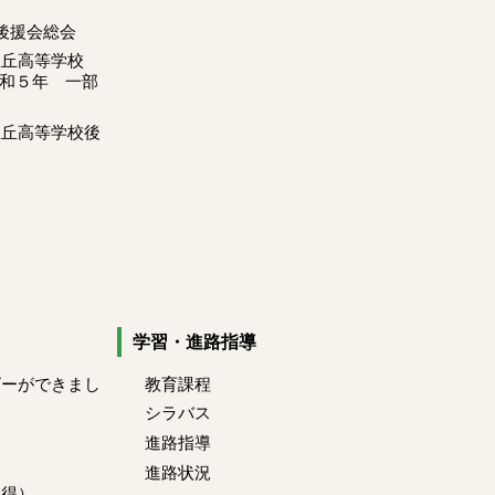
後援会総会
里丘高等学校
令和５年 一部
里丘高等学校後
学習・進路指導
ビーができまし
教育課程
シラバス
進路指導
進路状況
心得）