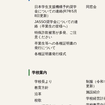
日本学生支援機構予約奨学
同窓会
金についての連絡(R7年5月
8日更新）
JASSO奨学金についての連
絡（卒業生の皆様へ）
特殊詐欺被害が多発、ご注
意ください
卒業生等への各種証明書の
発行について
各種証明書発行様式
学校案内
学校長より
制服（令和
更新）
教育方針
施設紹介
沿革
学校経営計
校歌
学校教育自