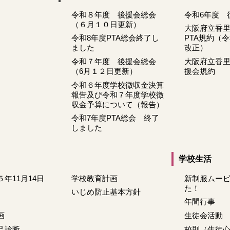
令和８年度 後援会総会
令和6年度 
（６月１０日更新）
大阪府立香
令和8年度PTA総会終了し
PTA規約（
ました
改正）
令和７年度 後援会総会
大阪府立香
（6月１２日更新）
援会規約
令和６年度学校徴収金決算
報告及び令和７年度学校徴
収金予算について（報告）
令和7年度PTA総会 終了
しました
学校生活
５年11月14日
学校教育計画
新制服ムー
た！
いじめ防止基本方針
年間行事
画
生徒会活動
己診断
校則（生徒