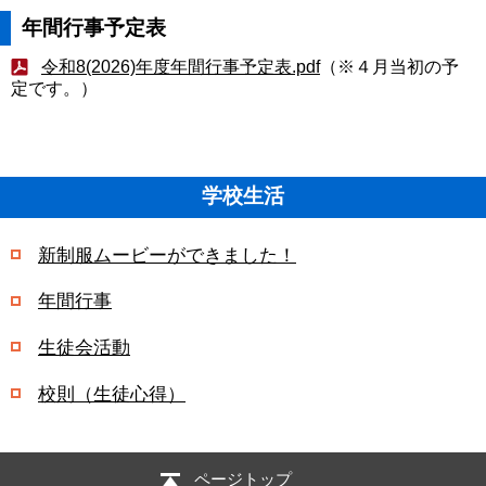
年間行事予定表
令和8(2026)年度年間行事予定表.pdf
（※４月当初の予
定です。）
学校生活
新制服ムービーができました！
年間行事
生徒会活動
校則（生徒心得）
ページトップ