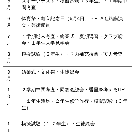
５
スポーツテスト・模擬試験（３年生）・１学期中
月
間考査
６
体育祭・創立記念日（6月4日）・PTA進路講演
月
会・芸術鑑賞
７
１学期期末考査・終業式・夏期講習・クラブ総
月
会・１年生大学見学会
８
模擬試験（３年生）・学力補充授業・実力考査
月
９
始業式・文化祭・生徒総会
月
１
２学期中間考査・同窓会総会・香里を考えるHR
０
・１年生遠足・２年生修学旅行・
模擬試験（３年
月
生）
１
模擬試験（
１,２
年生）・生徒総会
１