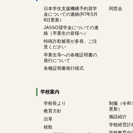
日本学生支援機構予約奨学
同窓会
金についての連絡(R7年5月
8日更新）
JASSO奨学金についての連
絡（卒業生の皆様へ）
特殊詐欺被害が多発、ご注
意ください
卒業生等への各種証明書の
発行について
各種証明書発行様式
学校案内
学校長より
制服（令和
更新）
教育方針
施設紹介
沿革
学校経営計
校歌
学校教育自