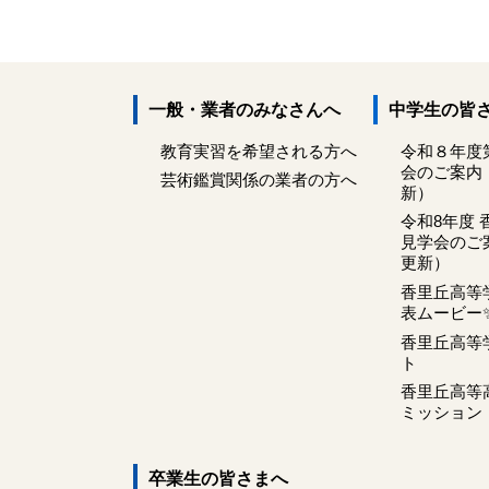
一般・業者のみなさんへ
中学生の皆
教育実習を希望される方へ
令和８年度
会のご案内
芸術鑑賞関係の業者の方へ
新）
令和8年度 
見学会のご案
更新）
香里丘高等
表ムービー
香里丘高等
ト
香里丘高等
ミッション
卒業生の皆さまへ