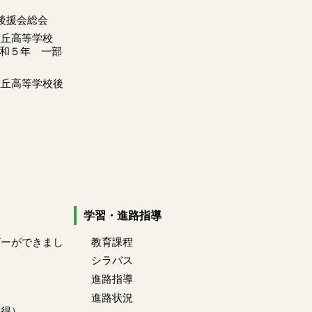
後援会総会
里丘高等学校
令和５年 一部
里丘高等学校後
学習・進路指導
ビーができまし
教育課程
シラバス
進路指導
進路状況
心得）