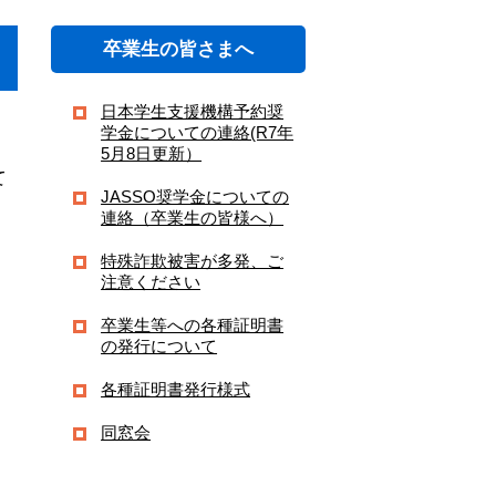
卒業生の皆さまへ
日本学生支援機構予約奨
学金についての連絡(R7年
5月8日更新）
て
JASSO奨学金についての
連絡（卒業生の皆様へ）
特殊詐欺被害が多発、ご
注意ください
卒業生等への各種証明書
の発行について
各種証明書発行様式
同窓会