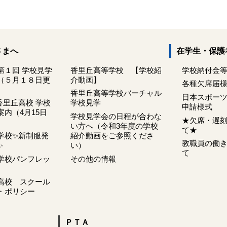
さまへ
在学生・保護
第１回 学校見学
香里丘高等学校 【学校紹
学校納付金
（５月１８日更
介動画】
各種欠席届
香里丘高等学校バーチャル
日本スポー
香里丘高校 学校
学校見学
申請様式
内（4月15日
学校見学会の日程が合わな
★欠席・遅
い方へ（令和3年度の学校
て★
学校✨新制服発
紹介動画をご参照くださ
教職員の働
✨
い）
て
学校パンフレッ
その他の情報
高校 スクール
・ポリシー
ＰＴＡ