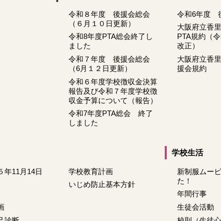
令和８年度 後援会総会
令和6年度 
（６月１０日更新）
大阪府立香
令和8年度PTA総会終了し
PTA規約（
ました
改正）
令和７年度 後援会総会
大阪府立香
（6月１２日更新）
援会規約
令和６年度学校徴収金決算
報告及び令和７年度学校徴
収金予算について（報告）
令和7年度PTA総会 終了
しました
学校生活
５年11月14日
学校教育計画
新制服ムー
た！
いじめ防止基本方針
年間行事
画
生徒会活動
己診断
校則（生徒