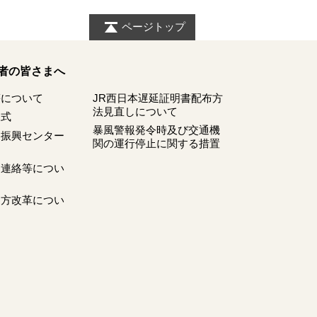
ページトップ
者の皆さまへ
等について
JR西日本遅延証明書配布方
法見直しについて
様式
暴風警報発令時及び交通機
ツ振興センター
関の運行停止に関する措置
刻連絡等につい
き方改革につい