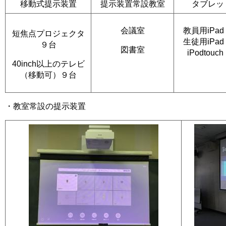
移動式提示装置
提示装置常設教室
タブレッ
会議室
教員用iPa
短焦点プロジェクタ
生徒用iPa
９台
図書室
iPodtou
40inch以上のテレビ
（移動可）９台
・教室常設の提示装置