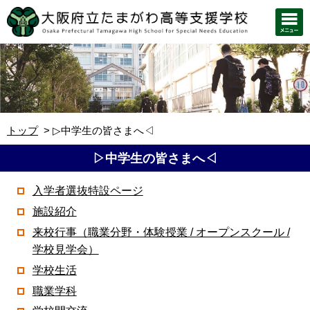
トップ
▷中学生の皆さまへ◁
▷中学生の皆さまへ◁
入学者選抜特設ページ
施設紹介
来校行事（職業分野・体験授業 / オープンスクール /
学校見学会）
学校生活
職業学科