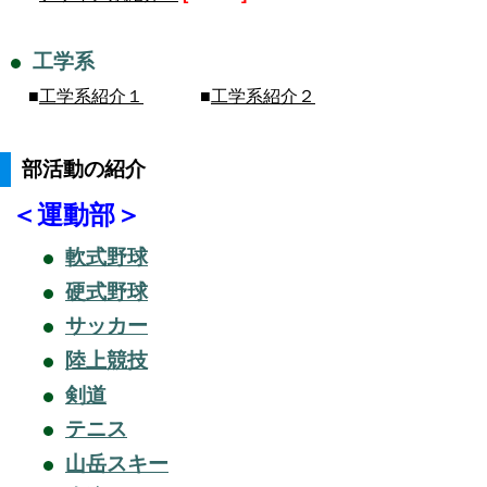
工学系
■
工学系紹介１
■
工学系紹介２
部活動の紹介
＜運動部＞
軟式野球
硬式野球
サッカー
陸上競技
剣道
テニス
山岳スキー