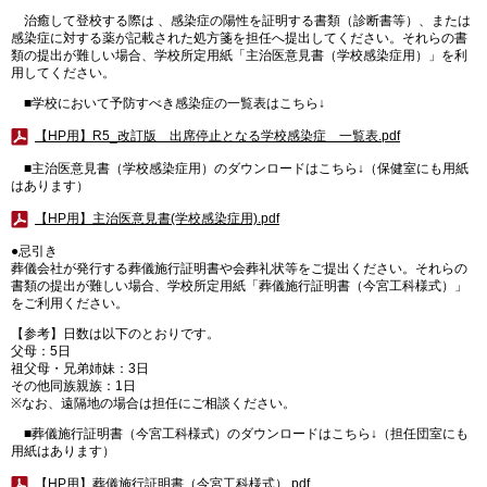
治癒して登校する際は 、感染症の陽性を証明する書類（診断書等）、または
感染症に対する薬が記載された処方箋を担任へ提出してください。それらの書
類の提出が難しい場合、学校所定用紙「主治医意見書（学校感染症用）」を利
用してください。
■学校において予防すべき感染症の一覧表はこちら↓
【HP用】R5_改訂版 出席停止となる学校感染症 一覧表.pdf
■主治医意見書（学校感染症用）のダウンロードはこちら↓（
保健室にも用紙
はあります）
【HP用】主治医意見書(学校感染症用).pdf
●忌引き
葬儀会社が発行する葬儀施行証明書や会葬礼状等をご提出ください。それらの
書類の提出が難しい場合、学校所定用紙「葬儀施行証明書（今宮工科様式）」
をご利用ください。
【参考】日数は以下のとおりです。
父母：5日
祖父母・兄弟姉妹：3日
その他同族親族：1日
※なお、遠隔地の場合は担任にご相談ください。
■葬儀施行証明書（今宮工科様式）のダウンロードはこちら↓（担任団室にも
用紙はあります）
【HP用】葬儀施行証明書（今宮工科様式）.pdf