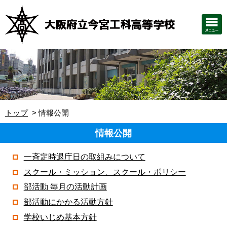
トップ
情報公開
情報公開
一斉定時退庁日の取組みについて
スクール・ミッション、スクール・ポリシー
部活動 毎月の活動計画
部活動にかかる活動方針
学校いじめ基本方針