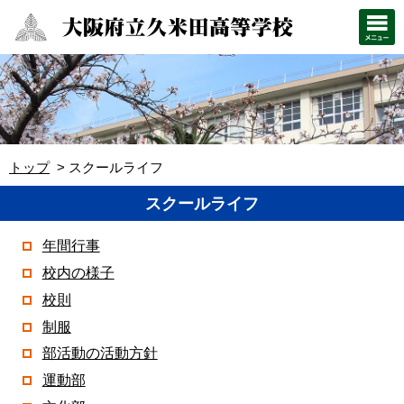
トップ
スクールライフ
スクールライフ
年間行事
校内の様子
校則
制服
部活動の活動方針
運動部