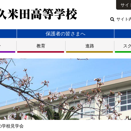
サイ
サイト
保護者の皆さまへ
介
教育
進路
ス
夏の学校見学会