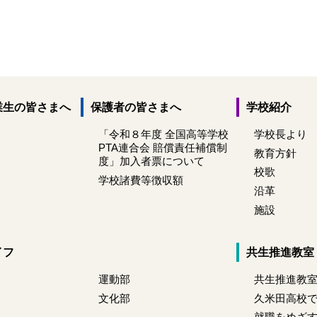
業生の皆さまへ
保護者の皆さまへ
学校紹介
「令和８年度 全国高等学校
学校長より
PTA連合会 賠償責任補償制
教育方針
度」加入者票について
校歌
学校諸費等徴収額
沿革
施設
イフ
共生推進教室
運動部
共生推進教
文化部
久米田高校
就職をめざ