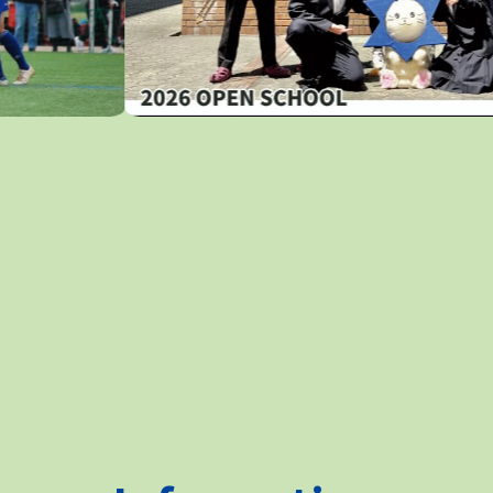
PTA
在
進路について​
教育後援会
卒業生
保護者
同窓会​