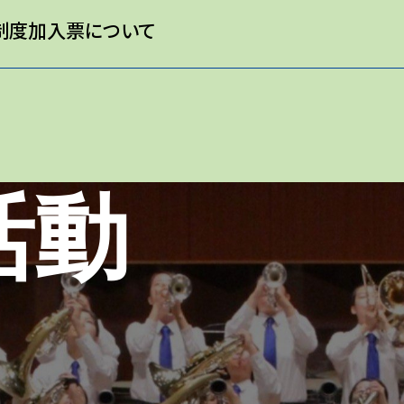
制度加入票について
動​