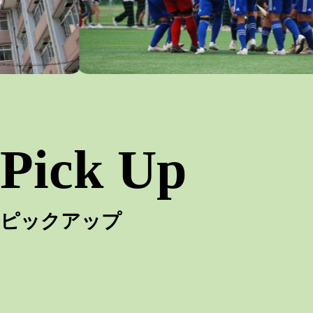
Pick Up
ピックアップ
学校案内
学校生活​
中学生の皆様へ​
卒業生へ​