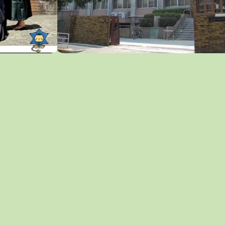
災害時安否シス
校生
クラブ活動​
の皆様へ​
テム
の皆様へ
緊急連絡​