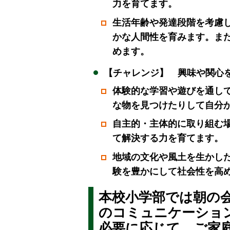
力を育てます。
生活年齢や発達段階を考慮
かな人間性を育みます。ま
めます。
【チャレンジ】 興味や関心
体験的な学習や遊びを通し
な物を見つけたりして自分
自主的・主体的に取り組む
て解決する力を育てます。
地域の文化や風土を生かし
験を豊かにして社会性を高
本校小学部では朝の
のコミュニケーショ
必要に応じて、ご家