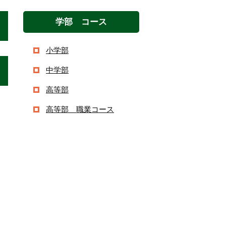
学部 コース
小学部
中学部
高等部
高等部 職業コース