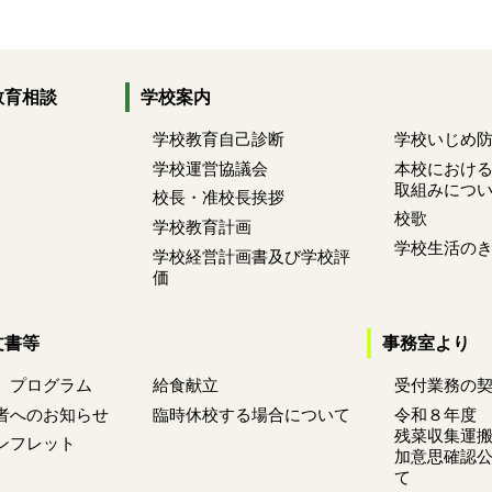
教育相談
学校案内
学校教育自己診断
学校いじめ
学校運営協議会
本校におけ
取組みにつ
校長・准校長挨拶
校歌
学校教育計画
学校生活の
学校経営計画書及び学校評
価
文書等
事務室より
 プログラム
給食献立
受付業務の
者へのお知らせ
臨時休校する場合について
令和８年度
残菜収集運
ンフレット
加意思確認
て