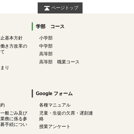
ページトップ
学部 コース
防止基本方針
小学部
る働き方改革の
中学部
いて
高等部
高等部 職業コース
きまり
Google フォーム
契約
各種マニュアル
 一般ごみ及び
児童・生徒の欠席・遅刻連
搬業務に係る参
絡
公募手続につい
授業アンケート