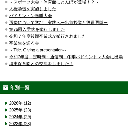
～スポーツ大会・体育館にとんぼが登場！？～
人権学習を実施しました
バドミントン春季大会
選挙について学び、実践へー出前授業と役員選挙ー
第76回入学式を挙行しました
令和７年度後期卒業式が挙行されました
卒業生を送る会
～Title. Giving a presentation～
令和7年度 定時制・通信制 冬季バドミントン大会に出場
堺東保育園との交流をしました！
年別一覧
2026年 (12)
2025年 (23)
2024年 (29)
2023年 (23)