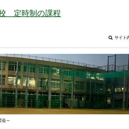
校 定時制の課程
サイト
習会～