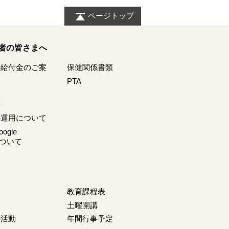
ページトップ
者の皆さまへ
の給付金のご案
保健関係書類
PTA
等
の運用について
gle
mについて
教育課程表
土曜開講
外活動
年間行事予定