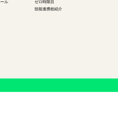
ルール
ゼロ時限目
技能連携校紹介