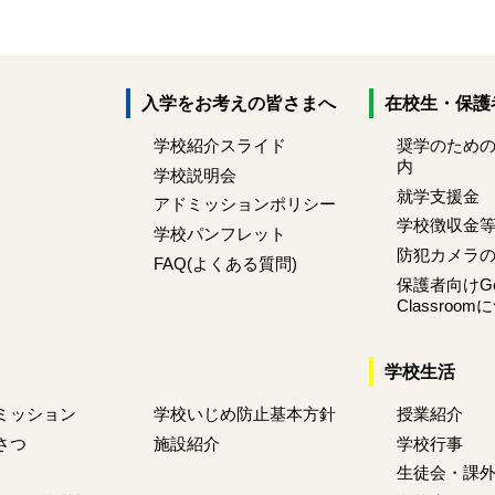
入学をお考えの皆さまへ
在校生・保護
学校紹介スライド
奨学のため
内
学校説明会
就学支援金
アドミッションポリシー
学校徴収金
学校パンフレット
防犯カメラ
FAQ(よくある質問)
保護者向けGoo
Classroo
学校生活
ミッション
学校いじめ防止基本方針
授業紹介
さつ
施設紹介
学校行事
生徒会・課