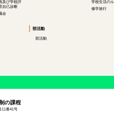
画及び学校評
学校生活の
育自己診断
修学旅行
議会
部活動
部活動
制の課程
11番41号