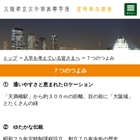
トップ
入学を考えている皆さまへ
７つのつよみ
７つのつよみ
① 通いやすさと恵まれたロケーション
「天満橋駅」から約３００ｍの距離。目の前に「大阪城」
とたくさんの緑
② ゆたかな伝統
昭和２５年定時制課程設立 創立７０有余年の歴史