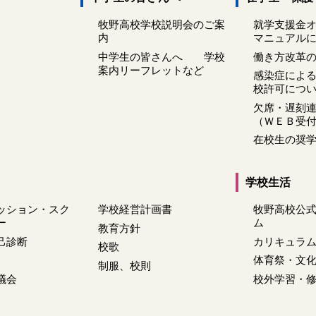
牧野高校学校説明会のご案
就学支援金
内
マニュアル
中学生の皆さんへ 学校
働き方改革
案内リーフレットなど
感染症によ
校許可につ
欠席・遅刻
（ＷＥＢ受
在校生の奨
学校生活
ッション・スク
学校経営計画書
牧野高校公
ー
ム
教育方針
己診断
カリキュラ
校歌
体育祭・文
制服、校則
議会
校外学習・