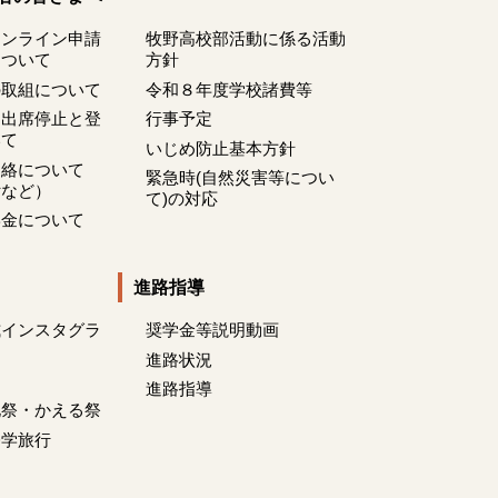
オンライン申請
牧野高校部活動に係る活動
について
方針
の取組について
令和８年度学校諸費等
る出席停止と登
行事予定
いて
いじめ防止基本方針
連絡について
緊急時(自然災害等につい
付など）
て)の対応
学金について
進路指導
式インスタグラ
奨学金等説明動画
進路状況
ム
進路指導
化祭・かえる祭
修学旅行