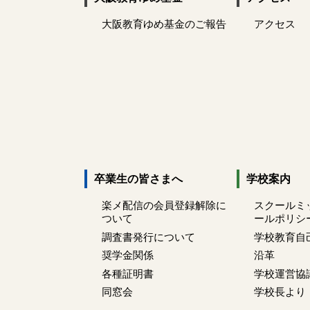
大阪教育ゆめ基金のご報告
アクセス
卒業生の皆さまへ
学校案内
楽メ配信の会員登録解除に
スクールミ
ついて
ールポリシ
調査書発行について
学校教育自
奨学金関係
沿革
各種証明書
学校運営協
同窓会
学校長より