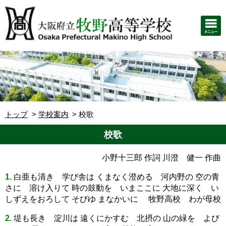
トップ
学校案内
校歌
校歌
小野十三郎 作詞 川澄 健一 作曲
1.
白亜も清き 学び舎は くまなく澄める 河内野の 空の青
さに 溶け入りて 時の鼓動を いまここに 大地に深く い
しずえをおろして そびゆ まなかいに 牧野高校 わが母校
2.
堤も長き 淀川は 遠くにかすむ 北摂の 山の緑を よび