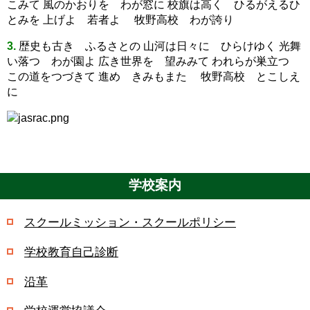
こみて 風のかおりを わが窓に 校旗は高く ひるがえるひ
とみを 上げよ 若者よ 牧野高校 わが誇り
3.
歴史も古き ふるさとの 山河は日々に ひらけゆく 光舞
い落つ わが園よ 広き世界を 望みみて われらが巣立つ
この道をつづきて 進め きみもまた 牧野高校 とこしえ
に
学校案内
スクールミッション・スクールポリシー
学校教育自己診断
沿革