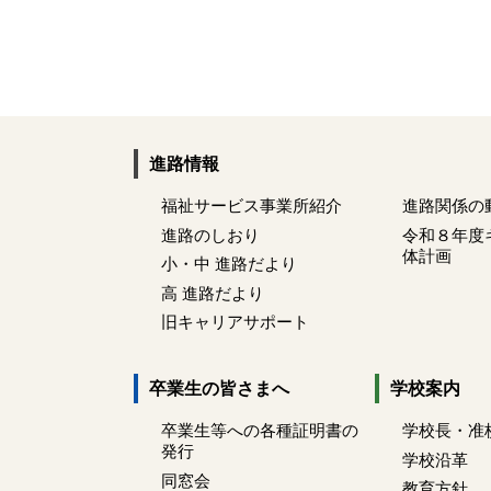
進路情報
福祉サービス事業所紹介
進路関係の
進路のしおり
令和８年度
体計画
小・中 進路だより
高 進路だより
旧キャリアサポート
卒業生の皆さまへ
学校案内
卒業生等への各種証明書の
学校長・准
発行
学校沿革
同窓会
教育方針