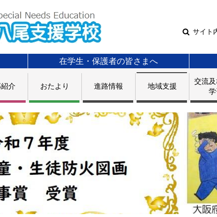
サイト
在学生・保護者の皆さまへ
交流及
部紹介
おたより
進路情報
地域支援
学