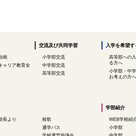
交流及び共同学習
入学を希望す
動画
小学部交流
高等部への
る方へ
キャリア教育全
中学部交流
小学部・中
高等部交流
お考えの方
学部紹介
校長より
校歌
WEB学校紹
通学バス
小学部
学校運営協議会
中学部