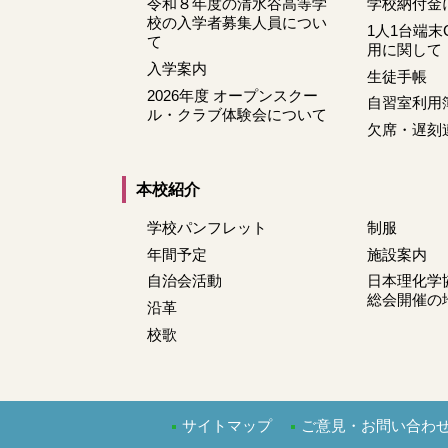
令和８年度の清水谷高等学
学校納付金
校の入学者募集人員につい
1人1台端末C
て
用に関して
入学案内
生徒手帳
2026年度 オープンスクー
自習室利用
ル・クラブ体験会について
欠席・遅刻
本校紹介
学校パンフレット
制服
年間予定
施設案内
自治会活動
日本理化学
総会開催の
沿革
校歌
サイトマップ
ご意見・お問い合わ