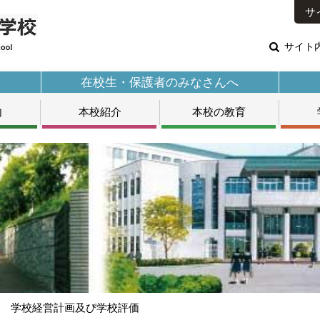
サ
サイト
在校生・保護者のみなさんへ
内
本校紹介
本校の教育
度 学校経営計画及び学校評価