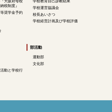
の『大阪府母校
学校教育自己診断結果
と納税制度』
学校運営協議会
学等奨学金予約
校長あいさつ
て
学校経営計画及び学校評価
会
部活動
運動部
文化部
ム活動と学校行