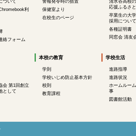
について
警報発令時の措置
清水谷高校
応援ふるさ
hromebook利
保健室より
卒業生の大
在校生のページ
採用につい
各種証明書
簿
同窓会 清友
連絡フォーム
本校の教育
学校生活
学則
進路指導
学校いじめ防止基本方針
進路状況
協会 第1回創立
校則
ホームルー
地として
事
教育課程
図書館活動
せ