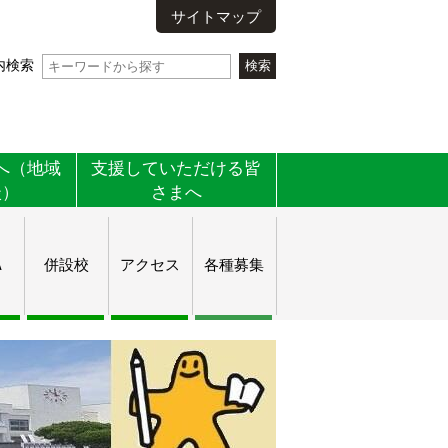
サイトマップ
内検索
へ（地域
支援していただける皆
談）
さまへ
Ａ
併設校
アクセス
各種募集