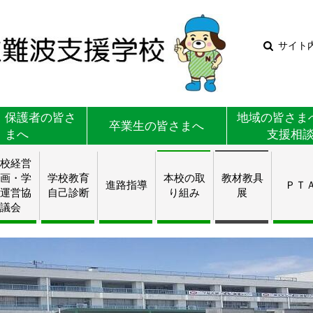
サイト
・保護者の皆さ
地域の皆さま
卒業生の皆さまへ
まへ
支援相
校経営
画・学
学校教育
本校の取
教材教具
進路指導
ＰＴ
運営協
自己診断
り組み
展
議会