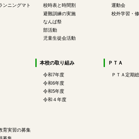
ランニングマト
校時表と時間割
運動会
避難訓練の実施
校外学習・
なんば祭
部活動
児童生徒会活動
本校の取り組み
ＰＴＡ
令和7年度
ＰＴＡ定期
令和6年度
令和5年度
令和４年度
教育実習の募集
員募集