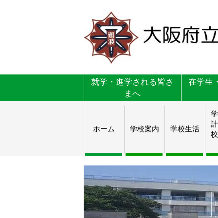
就学・進学される皆さ
在学生
まへ
学
計
ホーム
学校案内
学校生活
校