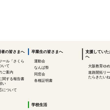
護者の皆さまへ
卒業生の皆さまへ
支援していた
へ
ツール「さくら
運動会
ついて
大阪教育ゆ
なんば祭
のご案内
進路開拓リ
同窓会
たらきたい
に関する報告書
各種証明書
願い
応について
学校生活