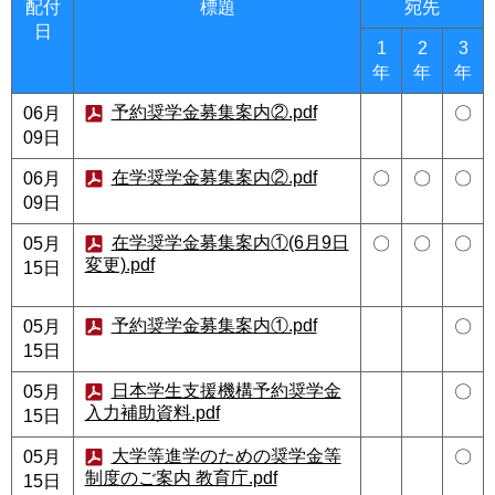
配付
標題
宛先
日
1
2
3
年
年
年
予約奨学金募集案内②.pdf
06月
〇
09日
在学奨学金募集案内②.pdf
06月
〇
〇
〇
09日
在学奨学金募集案内①(6月9日
05月
〇
〇
〇
変更).pdf
15日
予約奨学金募集案内①.pdf
05月
〇
15日
日本学生支援機構予約奨学金
05月
〇
入力補助資料.pdf
15日
大学等進学のための奨学金等
05月
〇
制度のご案内 教育庁.pdf
15日