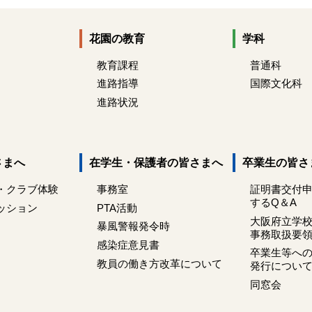
花園の教育
学科
教育課程
普通科
進路指導
国際文化科
進路状況
さまへ
在学生・保護者の皆さまへ
卒業生の皆さ
・クラブ体験
事務室
証明書交付
するQ＆A
ッション
PTA活動
大阪府立学
暴風警報発令時
事務取扱要
感染症意見書
卒業生等へ
教員の働き方改革について
発行につい
同窓会