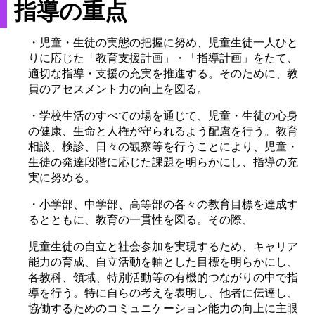
指導の重点
・児童・生徒の実態の把握に努め、児童生徒一人ひと
りに応じた「教育支援計画」・「指導計画」をたて、
適切な指導・支援の充実を推進する。そのために、教
員のアセスメント力の向上を図る。
・学校生活のすべての場を通じて、児童・生徒の心身
の健康、生命と人権が守られるよう配慮を行う。教育
相談、検診、日々の観察等を行うことにより、児童・
生徒の発達段階に応じた課題を明らかにし、指導の充
実に努める。
・小学部、中学部、高等部の各々の教育目標を達成す
るとともに、教育の一貫性を図る。その際、
児童生徒の自立と社会参加を実現するため、キャリア
能力の育成、自立活動を軸とした目標を明らかにし、
各教科、領域、特別活動等の有機的つながりの中で指
導を行う。特に自らの考えを表明し、他者に伝達し、
協働するためのコミュニケーション能力の向上に主眼