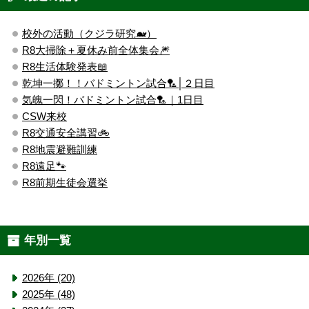
校外の活動（クジラ研究🐋）
R8大掃除＋夏休み前全体集会🎆
R8生活体験発表📖
乾坤一擲！！バドミントン試合🏸│２日目
気魄一閃！バドミントン試合🏸｜1日目
CSW来校
R8交通安全講習🚲
R8地震避難訓練
R8遠足🐾
R8前期生徒会選挙
年別一覧
2026年 (20)
2025年 (48)