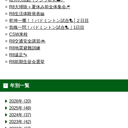
R8大掃除＋夏休み前全体集会🎆
R8生活体験発表📖
乾坤一擲！！バドミントン試合🏸│２日目
気魄一閃！バドミントン試合🏸｜1日目
CSW来校
R8交通安全講習🚲
R8地震避難訓練
R8遠足🐾
R8前期生徒会選挙
年別一覧
2026年 (20)
2025年 (48)
2024年 (37)
2023年 (42)