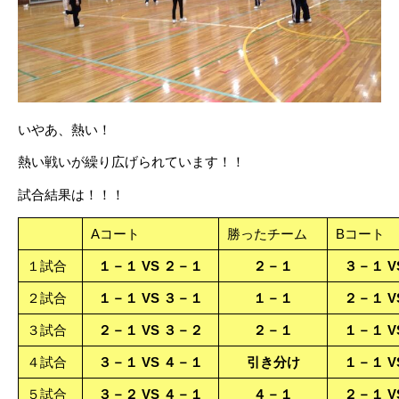
いやあ、熱い！
熱い戦いが繰り広げられています！！
試合結果は！！！
Aコート
勝ったチーム
Bコート
１試合
１－１ VS ２－１
２－１
３－１ V
２試合
１－１ VS ３－１
１－１
２－１ V
３試合
２－１ VS ３－２
２－１
１－１ V
４試合
３－１ VS ４－１
引き分け
１－１ V
５試合
３－２ VS ４－１
４－１
２－１ V