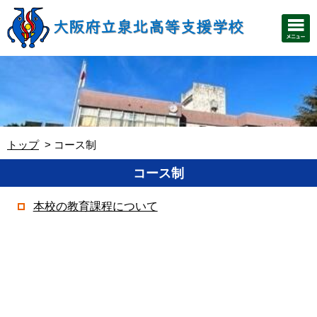
トップ
コース制
コース制
本校の教育課程について