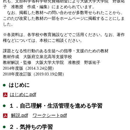
れも、文部科学省科学研究費補助金により大阪大学大学院 野坂祐
子 准教授 作成・編集）にまとめられています。
なお、掲載した教材への問い合わせが多数寄せられたことから、
このたび改変した教材の一部をホーム
ページに掲載することにしま
した。
※
各資料は、各学校や教育施設などでご活用ください。なお、著作
権などについては、本校にご相談ください。
課題となる性行動のある生徒への指導・支援のための教材
教材作成 大阪府立泉北高等支援学校
教材解説・監修 大阪大学大学院 准教授 野坂祐子
2014年度版（2014.3.24公開）
2018年度改訂版（2019.03.19公開）
はじめに
はじめに.pdf
１．自己理解・生活管理を進める学習
解説.pdf
ワークシートpdf
２．気持ちの学習