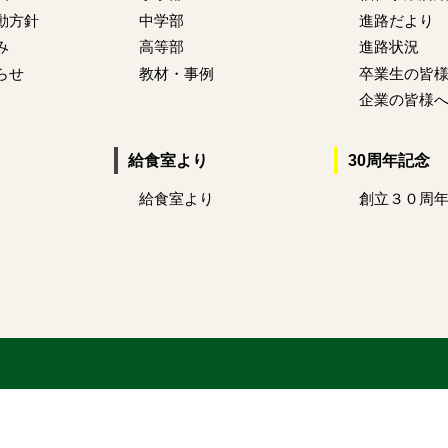
動方針
中学部
進路だより
み
高等部
進路状況
らせ
教材・事例
卒業生の皆
企業の皆様
給食室より
30周年記念
給食室より
創立３０周