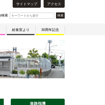
サイトマップ
アクセス
内検索
り
給食室より
30周年記念
進路指導