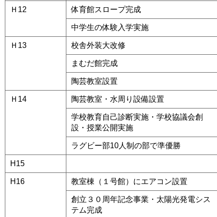
Ｈ12
体育館スロープ完成
中学生の体験入学実施
Ｈ13
校舎外装大改修
まむだ館完成
陶芸教室設置
Ｈ14
陶芸教室・水周り設備設置
学校教育自己診断実施・学校協議会創
設・授業公開実施
ラグビー部10人制の部で準優勝
H15
a
H16
教室棟（１号館）にエアコン設置
創立３０周年記念事業・太陽光発電シス
テム完成