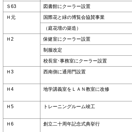
Ｓ63
図書館にクーラー設置
Ｈ元
国際花と緑の博覧会協賛事業
（庭花壇の築造）
Ｈ2
保健室にクーラー設置
制服改定
校長室･事務室にクーラー設置
Ｈ3
西南側に通用門設置
Ｈ4
地学講義室をＬＡＮ教室に改修
Ｈ5
トレーニングルーム竣工
Ｈ6
創立二十周年記念式典挙行