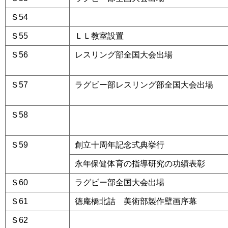
Ｓ54
a
Ｓ55
ＬＬ教室設置
Ｓ56
レスリング部全国大会出場
Ｓ57
ラグビー部レスリング部全国大会出場
Ｓ58
a
Ｓ59
創立十周年記念式典挙行
永年保健体育の指導研究の功績表彰
Ｓ60
ラグビー部全国大会出場
Ｓ61
徳庵橋北詰 美術部製作壁画序幕
Ｓ62
a