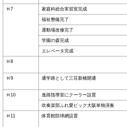
Ｈ7
家庭科総合実習室完成
福祉整備完了
運動場改修完了
学園の森完成
エレベータ完成
Ｈ8
a
Ｈ9
通学路として三荘新橋開通
Ｈ10
進路指導室にクーラー設置
吹奏楽部ふれ愛ピック大阪単独演奏
Ｈ11
体育館防球網設置