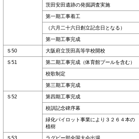
茨田安田遺跡の発掘調査実施
第一期工事着工
（六月二十六日創立記念日となる）
第一期工事完成
Ｓ50
大阪府立茨田高等学校開校
Ｓ51
第二期工事完成（体育館プールを含む）
校歌制定
第三期工事完成
Ｓ52
第四期工事完成
校訓記念碑序幕
緑化パイロット事業により３２６４本の
植樹
Ｓ53
ラグビー部全国大会出場