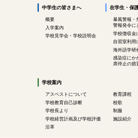
中学生の皆さまへ
在学生・保
概要
暴風警報・
警報発令に
入学案内
学校徴収金
学校見学会・学校説明会
自習室利用
海外語学研
感染症にか
席停止の措
学校案内
アスベストについて
教育課程
学校教育自己診断
校歌
学校長より
制服
学校経営計画及び学校評価
施設紹介
沿革