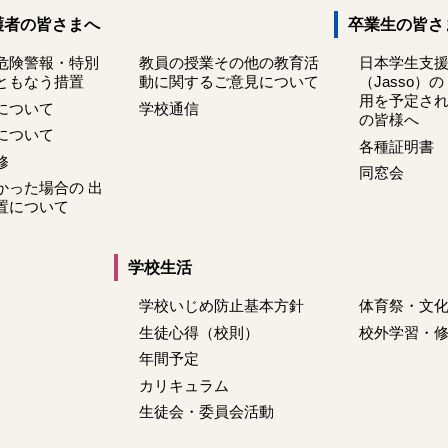
護者の皆さまへ
卒業生の皆さ
危険警報・特別
教員の授業その他の教育活
日本学生支
ともなう措置
動に関するご意見について
（Jasso）
用を予定さ
について
学校通信
の皆様へ
について
各種証明書
修
同窓会
かった場合の 出
置について
学校生活
学校いじめ防止基本方針
体育祭・文
生徒心得（校則）
校外学習・
年間予定
カリキュラム
生徒会・委員会活動