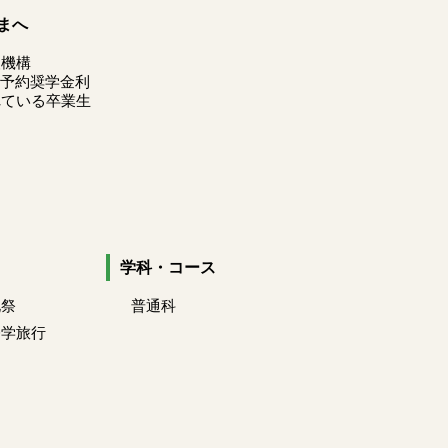
まへ
援機構
の 予約奨学金利
れている卒業生
学科・コース
化祭
普通科
修学旅行