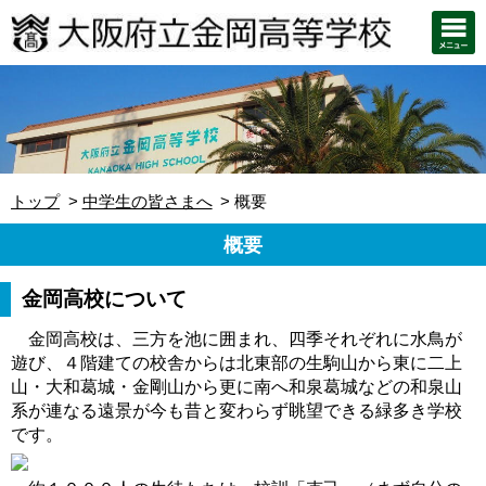
トップ
中学生の皆さまへ
概要
概要
金岡高校について
金岡高校は、三方を池に囲まれ、四季それぞれに水鳥が
遊び、４階建ての校舎からは北東部の生駒山から東に二上
山・大和葛城・金剛山から更に南へ和泉葛城などの和泉山
系が連なる遠景が今も昔と変わらず眺望できる緑多き学校
です。