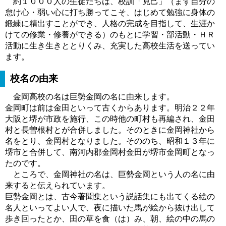
約１０００人の生徒たちは、校訓「克己」（まず自分の
怠け心・弱い心に打ち勝ってこそ、はじめて勉強に身体の
鍛練に精出すことができ、人格の完成を目指して、生涯か
けての修業・修養ができる）のもとに学習・部活動・ＨＲ
活動に生き生きととりくみ、充実した高校生活を送ってい
ます。
校名の由来
金岡高校の名は巨勢金岡の名に由来します。
金岡町は前は金田といって古くからあります。明治２２年
大阪と堺が市政を施行、この時他の町村も再編され、金田
村と長曽根村とが合併しました。そのときに金岡神社から
名をとり、金岡村となりました。そののち、昭和１３年に
堺市と合併して、南河内郡金岡村金田が堺市金岡町となっ
たのです。
ところで、金岡神社の名は、巨勢金岡という人の名に由
来すると伝えられています。
巨勢金岡とは、古今著聞集という説話集にも出てくる絵の
名人といってよい人で、夜に描いた馬が絵から抜け出して
歩き回ったとか、田の草を食（は）み、朝、絵の中の馬の