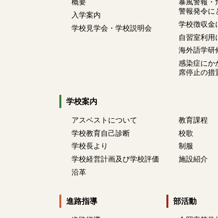
概要
暴風警報・
警報発令に
入学案内
学校徴収金
学校見学会・学校説明会
自習室利用
海外語学研
感染症にか
席停止の措
学校案内
アスベストについて
教育課程
学校教育自己診断
校歌
学校長より
制服
学校経営計画及び学校評価
施設紹介
沿革
進路指導
部活動