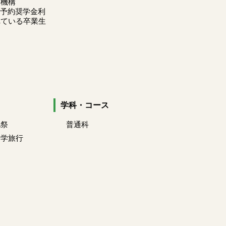
援機構
の 予約奨学金利
れている卒業生
学科・コース
化祭
普通科
修学旅行