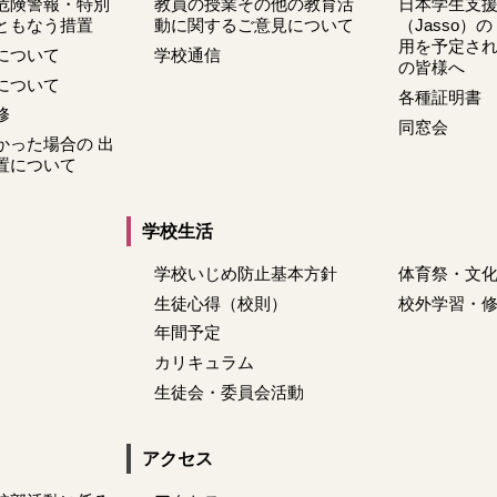
危険警報・特別
教員の授業その他の教育活
日本学生支
ともなう措置
動に関するご意見について
（Jasso）
用を予定さ
について
学校通信
の皆様へ
について
各種証明書
修
同窓会
かった場合の 出
置について
学校生活
学校いじめ防止基本方針
体育祭・文
生徒心得（校則）
校外学習・
年間予定
カリキュラム
生徒会・委員会活動
アクセス