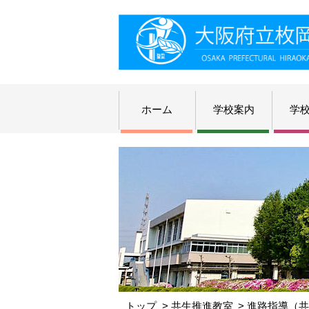
ホーム
学校案内
学
トップ
共生推進教室
進路指導（