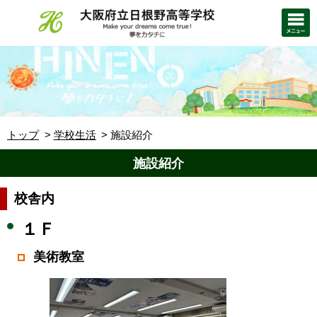
トップ
学校生活
施設紹介
施設紹介
校舎内
１Ｆ
美術教室