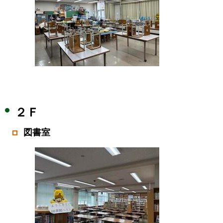
２Ｆ
図書室