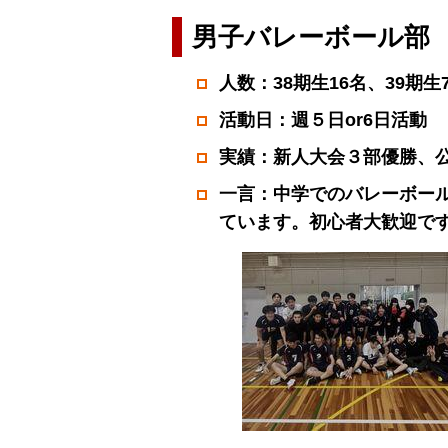
男子バレーボール部
人数：38期生16名、39期
活動日：週５日or6日活動
実績：新人大会３部優勝、
一言：中学でのバレーボー
ています。初心者大歓迎で