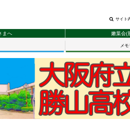
サイト
さまへ
嫩葉会(
メモ