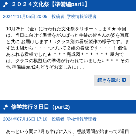
２０２４文化祭【準備編part1】
2024年11月05日 20:05
投稿者: 学校情報管理者
10月25日（金）に行われた文化祭をリポートします★ 今回
は、当日に向けて準備をがんばった生徒の皆さんの姿を写真
と共に お届けします！ ↓クラス別の看板製作の様子です。ま
ずは１組から・・・ つづいて２組の看板です・・・！ 個性
あふれる看板でした★ ＊＊＊完成図＊＊＊ ＊＊＊ 屋内で
は、クラスの模擬店の準備が行われていました↓ ＊＊＊ その
他 準備編part2もどうぞお楽しみに♪ ...
続きを読む
修学旅行３日目（part2)
2024年07月16日 17:10
投稿者: 学校情報管理者
あっという間に7月も半ばに入り、懇談週間が始まって2週目