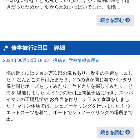
べれないかな？と 心配していたのですが，民泊の時も早起
きだったためか， 朝から元気いっぱいでした。 朝食...
続きを読む
修学旅行2日目 詳細
2024年06月12日 16:03
投稿者: 学校情報管理者
海の近くにはジョン万次郎の像もあり、歴史の学習をしまし
た！ なんとこの日はたまたま、2つの班が同じ海でバッタリ
像と同じポーズをしてみたり、ヤドカリを探してみたり、と
海を 堪能しました もう1つの班は上間菓子店に行き、スッパ
イマンの工場見学や お弁当を作り、テラスで食事をしまし
た！ マリン体験では、シュノーケリングを行いました！ ウ
エットスーツを着て、ボートでシュノーケリングの場所まで
出...
続きを読む