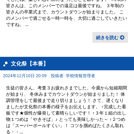
皆さんは、このメンバーでの遠足は最後ですね。 ３年制の
皆さんの卒業式まで、カウントダウンが始まりました。 こ
のメンバーで過ごせる一時一時を、大切に過ごしていきたい
ですね。 ...
続きを読む
文化祭【本番】
2024年12月10日 20:09
投稿者: 学校情報管理者
生徒の皆さん、考査３お疲れさまでした。今週から短縮期間
が始まり、 冬休みまでカウントダウンが始まりました！ 体
調管理をして最後まで走り切りましょう！ さて、遅くなり
ましたが文化祭の本番の様子をお伝えします。 ↑完成した看
板です★個性が爆発して素晴らしいです！ ↑３年１組の出し
物１つめは「やきそば」♪ とっても美味しかった～ ↑２つめ
は「スーパーボールすくい」！ コツを掴めばたくさん取れ
る・・...