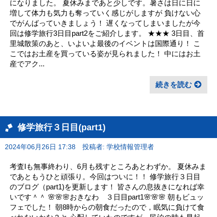
になりました。 夏休みまであと少しです。暑さは日に日に
増して体力も気力も奪っていく感じがしますが 負けない心
でがんばっていきましょう！ 遅くなってしまいましたが今
回は修学旅行3日目part2をご紹介します。 ★★★ 3日目、首
里城散策のあと、いよいよ最後のイベントは国際通り！ こ
こではお土産を買っている姿が見られました！ 中にはお土
産でアク...
続きを読む
修学旅行３日目(part1)
2024年06月26日 17:38
投稿者: 学校情報管理者
考査Iも無事終わり、6月も残すところあとわずか。 夏休みま
であともうひと頑張り。今回はついに！！ 修学旅行３日目
のブログ（part1)を更新します！ 皆さんの息抜きになれば幸
いです＾＾ 🌸🌸🌸おきなわ ３日目part1🌸🌸🌸 朝もビュッ
フェでした！ 朝8時からの朝食だったので，眠気に負けて食