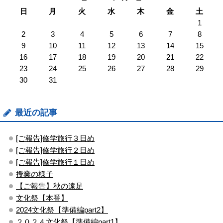
日
月
火
水
木
金
土
1
2
3
4
5
6
7
8
9
10
11
12
13
14
15
16
17
18
19
20
21
22
23
24
25
26
27
28
29
30
31
最近の記事
[ご報告]修学旅行３日め
[ご報告]修学旅行２日め
[ご報告]修学旅行１日め
授業の様子
【ご報告】秋の遠足
文化祭【本番】
2024文化祭【準備編part2】
２０２４文化祭【準備編part1】