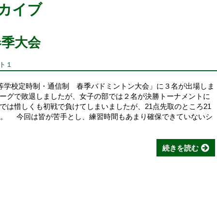
ーカイブ
春季大会
ント１
等学校定時制・通信制 春季バドミントン大会」に３名が出場しま
ーグで敗退しましたが、女子の部では２名が決勝トーナメントに
では惜しくも初戦で負けてしまいましたが、21点先取のところ21
た。 今回は皆が苦手とし、練習時間もあまり確保できていないシ
続きを読む