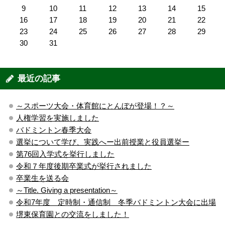
9
10
11
12
13
14
15
16
17
18
19
20
21
22
23
24
25
26
27
28
29
30
31
最近の記事
～スポーツ大会・体育館にとんぼが登場！？～
人権学習を実施しました
バドミントン春季大会
選挙について学び、実践へー出前授業と役員選挙ー
第76回入学式を挙行しました
令和７年度後期卒業式が挙行されました
卒業生を送る会
～Title. Giving a presentation～
令和7年度 定時制・通信制 冬季バドミントン大会に出場
堺東保育園との交流をしました！